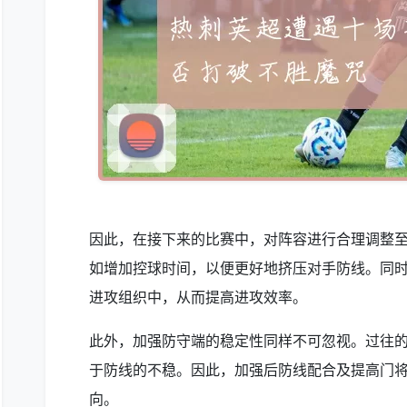
因此，在接下来的比赛中，对阵容进行合理调整
如增加控球时间，以便更好地挤压对手防线。同
进攻组织中，从而提高进攻效率。
此外，加强防守端的稳定性同样不可忽视。过往
于防线的不稳。因此，加强后防线配合及提高门
向。