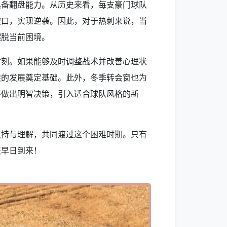
具备翻盘能力。从历史来看，每支豪门球队
破口，实现逆袭。因此，对于热刺来说，当
摆脱当前困境。
时刻。如果能够及时调整战术并改善心理状
续的发展奠定基础。此外，冬季转会窗也为
够做出明智决策，引入适合球队风格的新
支持与理解，共同渡过这个困难时期。只有
天早日到来！