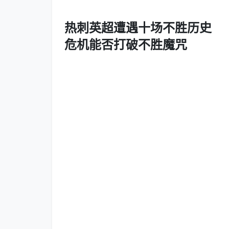
热刺英超遭遇十场不胜历史
危机能否打破不胜魔咒