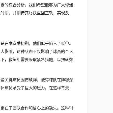
因素的综合分析，我们希望能够为广大球迷
难时期，并期待其尽快重回正轨，实现反
其是在本赛季初期，他们似乎陷入了低谷。
极大影响，这种状态不仅影响了球员的个人
况下，教练组需要采取紧急措施，以扭转颓
一些关键球员因伤缺阵，使得球队在阵容深
替补球员承受了巨大的压力。在这样背景
更在于团队合作和信心上的缺失。这种“十