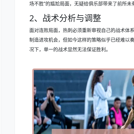
场不胜”的尴尬局面，无疑给俱乐部带来了前所未
2、战术分析与调整
面对连败局面，热刺必须重新审视自己的战术体
制造进攻机会，但如今这样的策略似乎已经难以
况下，单一的战术显然无法保证胜利。