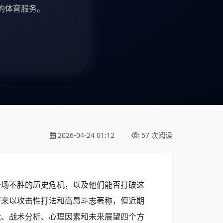
的体育服务。
2026-04-24 01:12
57 次阅读
十场不胜的历史危机，以及他们能否打破这
历来以攻击性打法和高昂斗志著称，但近期
状、战术分析、心理因素和未来展望四个方