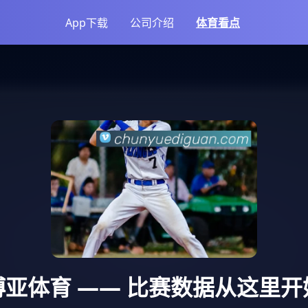
App下载
公司介绍
体育看点
博亚体育
—— 比赛数据从这里开