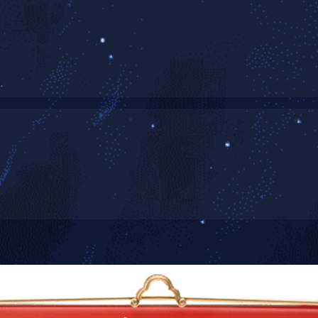
核心系统采用模块化架构及高并
应，确保每一位用户都能获得快
数据洞察中心
的强大数据体系，从全球视角出发，为用户提供清晰可靠的赛事
20K+
1.2M