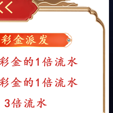
平台稳定率
别与权限隔离，为博亚体育平台用户建立第一道防线。
保障数据在博亚体育官网体系中传输过程的完整性与保