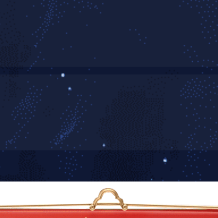
留时间、偏好设置等
验
务
，仅在以下情况下共享：
、云服务）合作时
调取