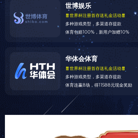
行为记录：包括访问路径、停
位置信息：在获得授权后采集
三、信息使用目的
收集到的信息将用于：
为您提供定制化内容与互动体
保障账号和数据安全
进行数据分析与服务优化
在授权基础上提供通知推送服
四、第三方共享与信息披露
我们承诺不会随意出售用户信息
经您明确授权的合作服务
与第三方技术支持商（如推送
法律法规要求或监管部门依法