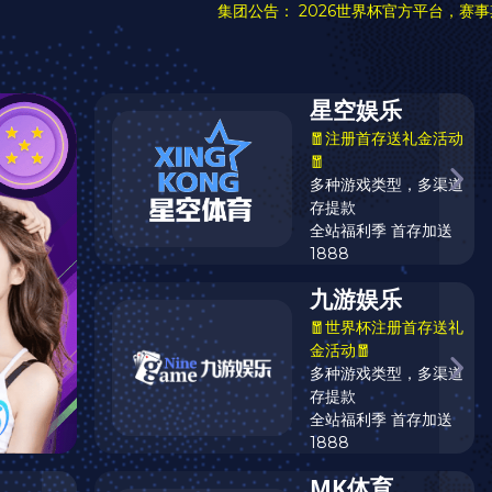
注册入口
私保护。