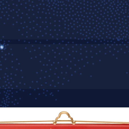
关系
深圳CBA球队全称介绍与
2026-08-07
1 次阅读