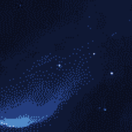
成都排球队速度之争引发热议球迷观点各异分
2026-08-01
6 次阅读