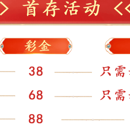
欧洲杯胜负投注技巧解析 
2026-08-06
2 次阅读
态成焦点
欧冠竞猜足球赛程出炉备战