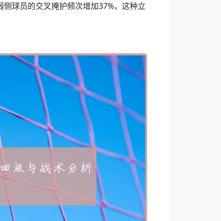
弱侧球员的交叉掩护频次增加37%，这种立