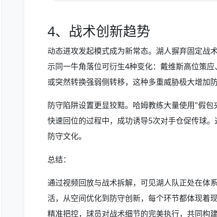
4、战术创新趋势
动态进攻发起模式成为新常态。湖人摒弃固定战
示同一牛角落位可衍生4种变化：戴维斯高位策应
或突然转换强弱侧转移，这种多重威胁极大增加
防守陷阱设置更显狡黠。哈姆教练大量使用"假包
快速回位的过程中，成功诱导5次对手仓促传球。
防守文化。
总结：
通过视频回放与战术拆解，可见湖人队正处在体
活，从空间优化到防守创新，每个环节都体现着
精准把控，球员对战术细节的完美执行，共同构