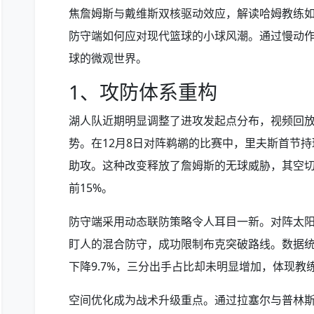
焦詹姆斯与戴维斯双核驱动效应，解读哈姆教练
防守端如何应对现代篮球的小球风潮。通过慢动
球的微观世界。
1、攻防体系重构
湖人队近期明显调整了进攻发起点分布，视频回
势。在12月8日对阵鹈鹕的比赛中，里夫斯首节持
助攻。这种改变释放了詹姆斯的无球威胁，其空切得
前15%。
防守端采用动态联防策略令人耳目一新。对阵太阳
盯人的混合防守，成功限制布克突破路线。数据
下降9.7%，三分出手占比却未明显增加，体现教
空间优化成为战术升级重点。通过拉塞尔与普林