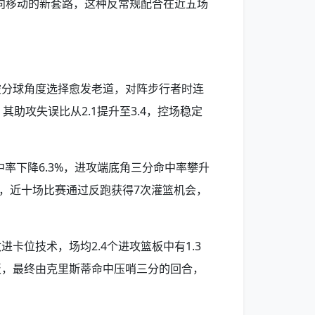
反向移动的新套路，这种反常规配合在近五场
破分球角度选择愈发老道，对阵步行者时连
助攻失误比从2.1提升至3.4，控场稳定
率下降6.3%，进攻端底角三分命中率攀升
择，近十场比赛通过反跑获得7次灌篮机会，
卡位技术，场均2.4个进攻篮板中有1.3
板，最终由克里斯蒂命中压哨三分的回合，