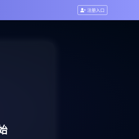
注册入口
始