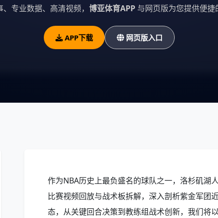
事、专业数据、高清视频，
博亚体育APP
与网页版为您提供便捷
APP下载
网页版入口
作为NBA历史上最负盛名的球队之一，洛杉矶湖
比赛视频回放与战术板拆解，深入剖析紫金军团
态，从关键回合决策到教练组战术创新，我们将