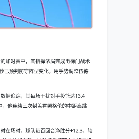
箭的加时赛中，其指挥浓眉完成电梯门战术
3秒已预判防守阵型变化，用手势调整伍德
U数据追踪，其每场干扰对手投篮达13.4
赛中，他连续三次封盖霍姆格伦的中距离跳
在场时，球队每百回合净胜分+12.3，较