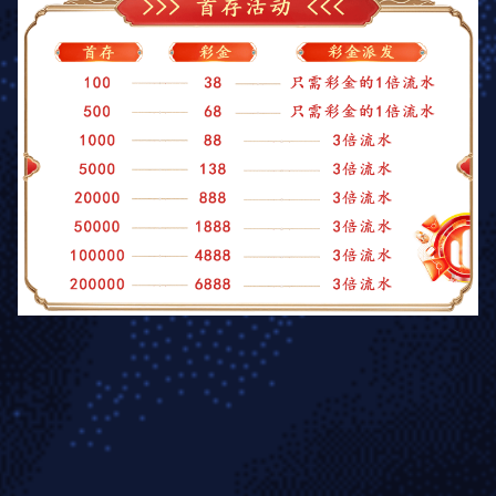
浏览
体育赛事
多端互动
战术演练
电竞数据
资讯中心
体育赛事
整合博亚体育旗下多类热门体育项目，包括
足球、篮球、网球、羽毛球等，提供图文直
播、赛程推送与历史回放，带来沉浸式观赛
体验。