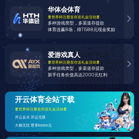
平台稳定流畅
借助全球多节点部署与智能调度机制，博亚
体育 实现高并发条件下依然保持流畅体验。
热门赛事期间依旧顺畅无阻，保障您不错过
任何精彩瞬间。
多元活动回馈
平台定期推出签到抽奖、赛事参与奖励、节
日礼包等多样化用户激励，提升参与感与平
台活跃度，打造更有温度的服务体系。
全年无休客服
博亚体育 配备专业客服团队，全年 365 天 ×