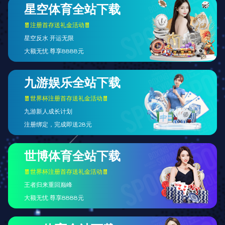
24 小时不间断在线，响应高效，快速协助
解决访问、账号、数据使用等问题，服务可
靠，沟通顺畅。
隐私与数据保护
采用多重加密策略与权限控制机制，全方位
保障用户信息与数据交互安全。博亚体育 始
终坚持以用户隐私为首要原则，守护每一次
访问。
高效系统响应
无论是赛事浏览、数据调用或内容切换，系
统响应均保持毫秒级速度，极大提升使用流
畅度，让您高效获取 博亚体育官网 数据资