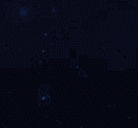
户偏好提供个性推送。
v6.2.0：
新增“热投榜”，自动聚合平台高关注赛事，便于快
速浏览。
v5.9.2：
话题聚合功能加入，集中展示当日热议赛事与趋
势。
界面与交互
v6.3.0：
全局交互动效优化，页面滚动与模块切换更流
畅。
v6.1.3：
夜间模式字体与背景对比度调整，提升阅读舒适
度。
v6.0.0：
视觉风格全面焕新，支持浅色与暗色模式自动切
换。