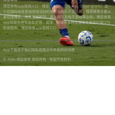
博亚体育app官网入口 - 博亚（中国）体育app（boya sports）是一
个在国际体育营销领域活跃的博弈与娱乐平台品牌。博亚体育主要从
事在线博弈、体育竞技预测、真人娱乐及电子游戏等业务。博亚体育
app其服务通常涵盖足球、篮球、网球等多种主流体育赛事的盘口与
数据服务。博亚体育app官网入口
App下载
关于我们
隐私政策
合作条款
网站地图
© 2026 博亚体育 版权所有 · 保留所有权利