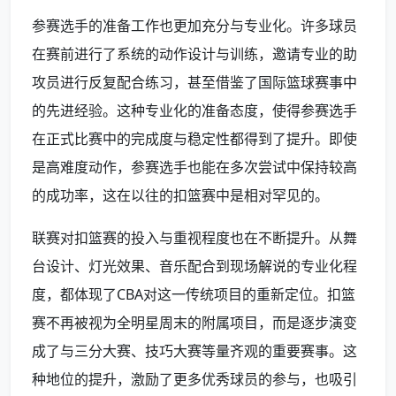
参赛选手的准备工作也更加充分与专业化。许多球员
在赛前进行了系统的动作设计与训练，邀请专业的助
攻员进行反复配合练习，甚至借鉴了国际篮球赛事中
的先进经验。这种专业化的准备态度，使得参赛选手
在正式比赛中的完成度与稳定性都得到了提升。即使
是高难度动作，参赛选手也能在多次尝试中保持较高
的成功率，这在以往的扣篮赛中是相对罕见的。
联赛对扣篮赛的投入与重视程度也在不断提升。从舞
台设计、灯光效果、音乐配合到现场解说的专业化程
度，都体现了CBA对这一传统项目的重新定位。扣篮
赛不再被视为全明星周末的附属项目，而是逐步演变
成了与三分大赛、技巧大赛等量齐观的重要赛事。这
种地位的提升，激励了更多优秀球员的参与，也吸引