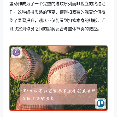
篮动作成为了一个完整的进攻序列而非孤立的终结动
作。这种编排思路的转变，使得扣篮赛的观赏价值得
到了显著提升，观众不仅能看到扣篮本身的精彩，还
能欣赏到球员之间的默契配合与整体节奏的把控。