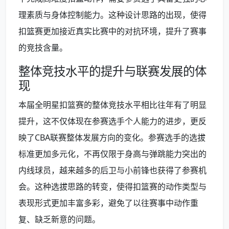
理素质与身体控制能力。这种设计思路的出现，使得
扣篮赛更加接近真实比赛中的对抗环境，提升了赛事
的竞技含量。
整体竞技水平的提升与联赛发展的体
现
本届全明星扣篮赛的整体竞技水平相比往年有了明显
提升，这不仅体现在参赛选手个人能力的进步，更反
映了CBA联赛整体发展方向的变化。参赛选手的选拔
标准更加多元化，不再仅限于身高与弹跳能力突出的
内线球员，越来越多的后卫与小前锋也获得了参赛机
会。这种选拔思路的转变，使得扣篮赛的动作类型与
表现形式更加丰富多彩，避免了以往赛事中动作重
复、缺乏新意的问题。