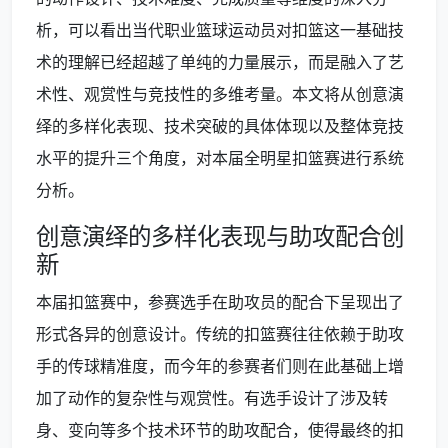
析，可以看出当代职业篮球运动员对扣篮这一基础技
术的理解已经超越了单纯的力量展示，而是融入了艺
术性、观赏性与竞技性的多维考量。本文将从创意演
绎的多样化表现、技术突破的具体体现以及整体竞技
水平的提升三个角度，对本届全明星扣篮赛进行系统
分析。
创意演绎的多样化表现与助攻配合创
新
本届扣篮赛中，参赛选手在助攻员的配合下呈现出了
形式各异的创意设计。传统的扣篮赛往往依赖于助攻
手的传球精准度，而今年的参赛者们则在此基础上增
加了动作的复杂性与观赏性。有选手设计了涉及转
身、变向等多个技术环节的助攻配合，使得最终的扣