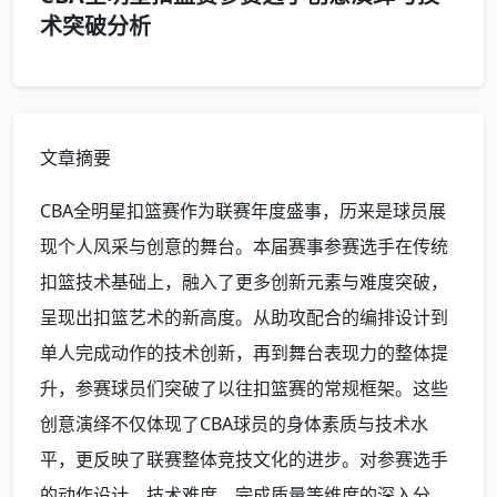
术突破分析
文章摘要
CBA全明星扣篮赛作为联赛年度盛事，历来是球员展
现个人风采与创意的舞台。本届赛事参赛选手在传统
扣篮技术基础上，融入了更多创新元素与难度突破，
呈现出扣篮艺术的新高度。从助攻配合的编排设计到
单人完成动作的技术创新，再到舞台表现力的整体提
升，参赛球员们突破了以往扣篮赛的常规框架。这些
创意演绎不仅体现了CBA球员的身体素质与技术水
平，更反映了联赛整体竞技文化的进步。对参赛选手
的动作设计、技术难度、完成质量等维度的深入分