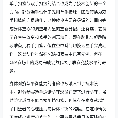
单手扣篮与双手扣篮的结合也成为了技术创新的一个
方向。部分选手设计了先用单手接球、随后转换为双
手扣篮的连贯动作，这种转换需要在极短的时间内完
成身体重心的调整与力量的重新分配。还有选手尝试
了在空中改变扣篮手的创意动作，即在助跑与起跳阶
段准备用右手扣篮，但在空中瞬间切换为左手完成动
作。这类动作虽然在NBA扣篮赛中已有先例，但在
CBA赛场上的成功完成仍然代表了联赛竞技水平的进
步。
身体对抗与平衡能力的考验也被融入到了技术设计
中。部分参赛选手邀请防守球员在篮下进行防守，虽
然防守球员不能直接阻挡扣篮，但其存在本身就增加
了扣篮者的心理压力与身体平衡的难度。在这种情况
下完成高难度扣篮动作，需要参赛选手具备更强的心