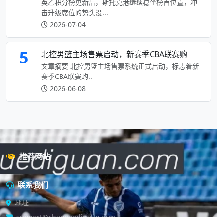
英乙积分榜更新后，斯托克港继续稳坐榜首位置，冲
击升级席位的势头没...
2026-07-04
5
北控男篮主场售票启动，新赛季CBA联赛购
文章摘要 北控男篮主场售票系统正式启动，标志着新
赛季CBA联赛购...
2026-06-08
推荐网站
联系我们
地址
support@chunyuediguan.com