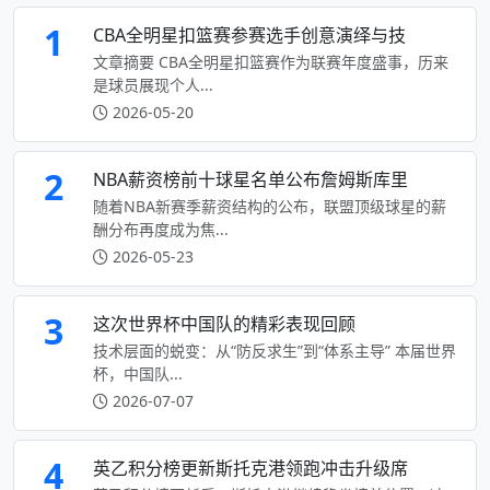
1
CBA全明星扣篮赛参赛选手创意演绎与技
文章摘要 CBA全明星扣篮赛作为联赛年度盛事，历来
是球员展现个人...
2026-05-20
2
NBA薪资榜前十球星名单公布詹姆斯库里
随着NBA新赛季薪资结构的公布，联盟顶级球星的薪
酬分布再度成为焦...
2026-05-23
3
这次世界杯中国队的精彩表现回顾
技术层面的蜕变：从“防反求生”到“体系主导” 本届世界
杯，中国队...
2026-07-07
4
英乙积分榜更新斯托克港领跑冲击升级席