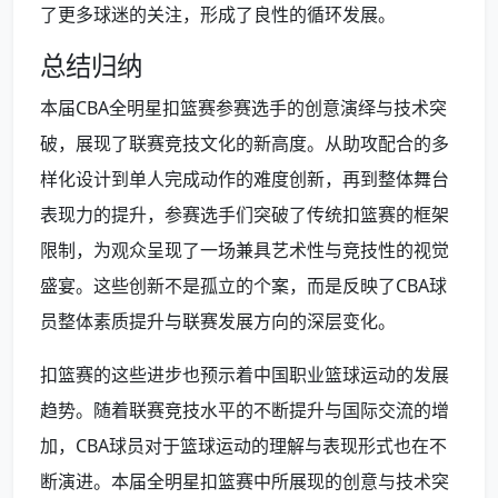
了更多球迷的关注，形成了良性的循环发展。
总结归纳
本届CBA全明星扣篮赛参赛选手的创意演绎与技术突
破，展现了联赛竞技文化的新高度。从助攻配合的多
样化设计到单人完成动作的难度创新，再到整体舞台
表现力的提升，参赛选手们突破了传统扣篮赛的框架
限制，为观众呈现了一场兼具艺术性与竞技性的视觉
盛宴。这些创新不是孤立的个案，而是反映了CBA球
员整体素质提升与联赛发展方向的深层变化。
扣篮赛的这些进步也预示着中国职业篮球运动的发展
趋势。随着联赛竞技水平的不断提升与国际交流的增
加，CBA球员对于篮球运动的理解与表现形式也在不
断演进。本届全明星扣篮赛中所展现的创意与技术突