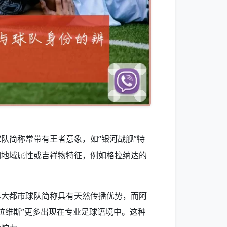
队简称常带有王者意象，如“银河战舰”特
调地域属性或吉祥物特征，例如格拉纳达的
等大都市球队简称具有天然传播优势，而阿
拉维斯”更多出现在专业足球语境中。这种