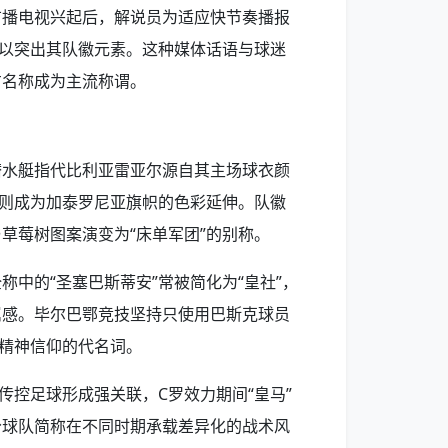
广播电视兴起后，解说员为适应快节奏播报
”以突出其队徽元素。这种媒体话语与球迷
方名称成为主流称谓。
潜水艇指代比利亚雷亚尔源自其主场球衣颜
衣则成为加泰罗尼亚旗帜的色彩延伸。队徽
草莓树图案演变为“床单军团”的别称。
中的“圣塞巴斯蒂安”常被简化为“皇社”，
属感。毕尔巴鄂竞技坚持只使用巴斯克球员
为精神信仰的代名词。
传控足球形成强关联，C罗效力期间“皇马”
分球队简称在不同时期承载差异化的战术风