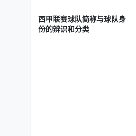
西甲联赛球队简称与球队身
份的辨识和分类