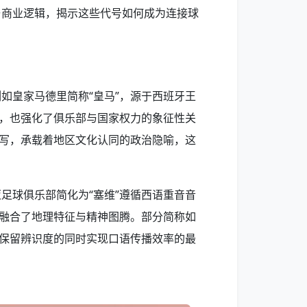
与商业逻辑，揭示这些代号如何成为连接球
如皇家马德里简称“皇马”，源于西班牙王
统，也强化了俱乐部与国家权力的象征性关
缩写，承载着地区文化认同的政治隐喻，这
足球俱乐部简化为“塞维”遵循西语重音音
则融合了地理特征与精神图腾。部分简称如
在保留辨识度的同时实现口语传播效率的最