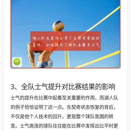
3、全队士气提升对比赛结果的影响
士气的提升在比赛中起着至关重要的作用，而湖人队
的例子恰恰证明了这一点。东契奇状态恢复的背后，
不仅是他个人技术的回升，更是整个球队氛围的转
变。士气高涨的球队往往能在比赛中发挥出比平时更