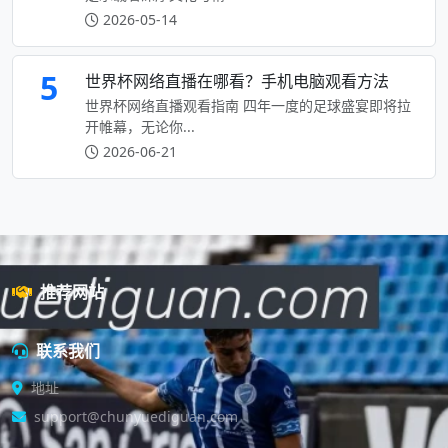
2026-05-14
5
世界杯网络直播在哪看？手机电脑观看方法
世界杯网络直播观看指南 四年一度的足球盛宴即将拉
开帷幕，无论你...
2026-06-21
推荐网站
联系我们
地址
support@chunyuediguan.com