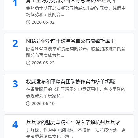
1
勇士主场力克凯尔特人夺总决赛G5胜利库
金州勇士队在总决赛第五场展现出冠军底蕴，凭借主
场优势和团队配合...
2026-05-02
2
NBA薪资榜前十球星名单公布詹姆斯库里
随着NBA新赛季薪资结构的公布，联盟顶级球星的薪
酬分布再度成为焦...
2026-05-23
3
权威发布和平精英团队协作实力榜单揭晓
在备受瞩目的《和平精英》电竞赛事中，各支团队的
表现成为了玩家和...
2026-06-10
4
乒乓球的魅力与精神：深入了解杭州乒乓球
乒乓球，作为中国的国球，不仅是一项竞技运动，更
是承载着深厚文化与精...