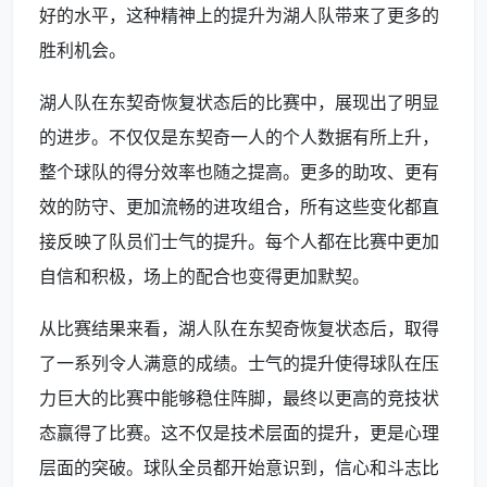
好的水平，这种精神上的提升为湖人队带来了更多的
胜利机会。
湖人队在东契奇恢复状态后的比赛中，展现出了明显
的进步。不仅仅是东契奇一人的个人数据有所上升，
整个球队的得分效率也随之提高。更多的助攻、更有
效的防守、更加流畅的进攻组合，所有这些变化都直
接反映了队员们士气的提升。每个人都在比赛中更加
自信和积极，场上的配合也变得更加默契。
从比赛结果来看，湖人队在东契奇恢复状态后，取得
了一系列令人满意的成绩。士气的提升使得球队在压
力巨大的比赛中能够稳住阵脚，最终以更高的竞技状
态赢得了比赛。这不仅是技术层面的提升，更是心理
层面的突破。球队全员都开始意识到，信心和斗志比