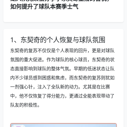
如何提升了球队本赛季士气
1、东契奇的个人恢复与球队氛围
东契奇的复苏不仅仅是个人表现的回升，更是对球队
氛围的重大促进。作为球队的核心球员，东契奇的状
态直接影响到球队的整体气氛。早期的低迷状态让队
内不少球员感到困惑和焦虑，而东契奇的复苏则犹如
一剂强心针，注入了全队新的动力。尤其是在比赛
中，他不仅恢复了得分能力，更通过全能表现带动了
队友的积极性。