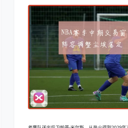
老鹰队送出后卫帕蒂·米尔斯，从热火得到2029