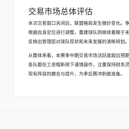
交易市场总体评估
本次交易窗口关闭后，联盟格局发生微妙变化。
根据自身定位进行调整，重建球队则继续着眼于
反映出管理层对球队现状和未来发展的清晰规划
从整体来看，本赛季中期交易市场活跃度超出预
各队都在工资帽新规下谨慎操作，注重保持财务
现有阵容的磨合与提升，为季后赛冲刺做准备。