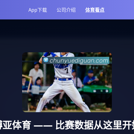
App下载
公司介绍
体育看点
博亚体育
—— 比赛数据从这里开