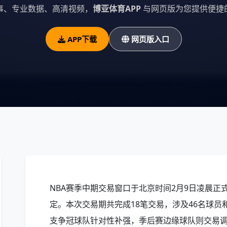
事、专业数据、高清视频，
博亚体育APP
与网页版为您提供便捷
APP下载
网页版入口
NBA赛季中期交易窗口于北京时间2月9日凌晨正
定。本次交易期共完成18笔交易，涉及46名球员
支争冠球队针对性补强，季后赛边缘球队则交易