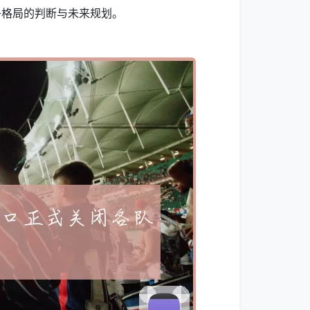
争格局的判断与未来规划。