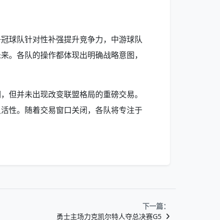
争冠球队针对性补强提升竞争力，中游球队
未来。各队的操作都体现出明确战略意图，
。
期，但并未出现改变联盟格局的重磅交易。
灵活性。随着交易窗口关闭，各队将专注于
下一篇：
勇士主场力克凯尔特人夺总决赛G5