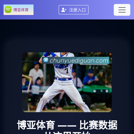
注册入口
博亚体育
—— 比赛数据