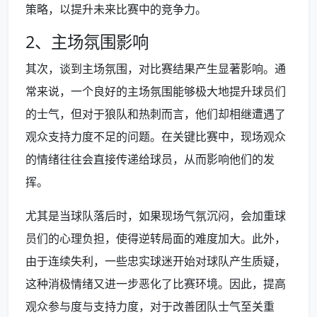
策略，以提升未来比赛中的竞争力。
2、主场氛围影响
其次，谈到主场氛围，对比赛结果产生显著影响。通
常来说，一个良好的主场氛围能够极大地提升球员们
的士气，但对于狼队和热刺而言，他们却相继遭遇了
观众支持力度不足的问题。在关键比赛中，现场观众
的情绪往往会直接传递给球员，从而影响他们的发
挥。
尤其是当球队落后时，如果现场气氛沉闷，会加重球
员们的心理负担，使得逆转局面的难度加大。此外，
由于连续失利，一些忠实球迷开始对球队产生质疑，
这种消极情绪又进一步恶化了比赛环境。因此，提高
观众参与度与支持力度，对于改善团队士气至关重