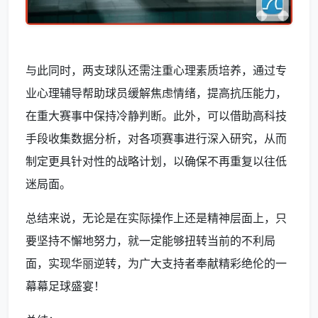
与此同时，两支球队还需注重心理素质培养，通过专
业心理辅导帮助球员缓解焦虑情绪，提高抗压能力，
在重大赛事中保持冷静判断。此外，可以借助高科技
手段收集数据分析，对各项赛事进行深入研究，从而
制定更具针对性的战略计划，以确保不再重复以往低
迷局面。
总结来说，无论是在实际操作上还是精神层面上，只
要坚持不懈地努力，就一定能够扭转当前的不利局
面，实现华丽逆转，为广大支持者奉献精彩绝伦的一
幕幕足球盛宴！