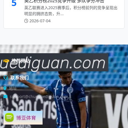
5
英乙积分榜2025竞争升级 多队争分冲击
英乙联赛进入2025赛季后，积分榜前列的竞争呈现出
明显的拥挤态势，升...
2026-07-04
推荐网站
联系我们
地址
support@chunyuediguan.com