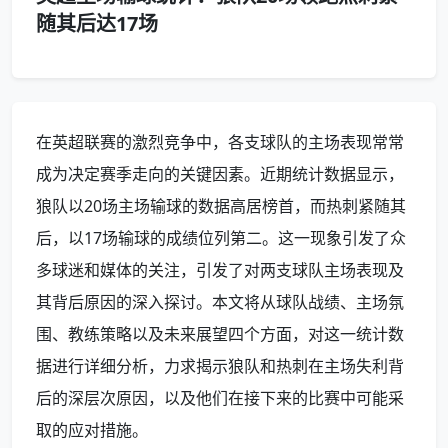
随其后达17场
在英超联赛的激烈竞争中，各支球队的主场表现常常
成为决定赛季走向的关键因素。近期统计数据显示，
狼队以20场主场输球的数据高居榜首，而热刺紧随其
后，以17场输球的成绩位列第二。这一现象引发了众
多球迷和媒体的关注，引发了对两支球队主场表现及
其背后原因的深入探讨。本文将从球队战绩、主场氛
围、教练策略以及未来展望四个方面，对这一统计数
据进行详细分析，力求揭示狼队和热刺在主场失利背
后的深层次原因，以及他们在接下来的比赛中可能采
取的应对措施。