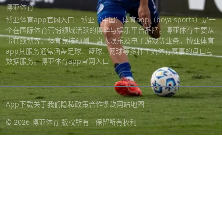
博亚体育
博亚体育app官网入口 - 博亚（中国）体育app（boya sports）是一
个在国际体育营销领域活跃的博弈与娱乐平台品牌。博亚体育主要从
事在线博弈、体育竞技预测、真人娱乐及电子游戏等业务。博亚体育
app其服务通常涵盖足球、篮球、网球等多种主流体育赛事的盘口与
数据服务。博亚体育app官网入口
App下载
关于我们
隐私政策
合作条款
网站地图
© 2026 博亚体育 版权所有 · 保留所有权利