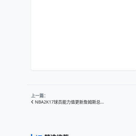
上一篇：
NBA2K17球员能力值更新詹姆斯总…