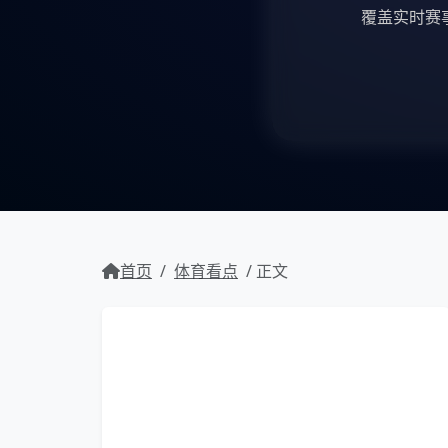
覆盖实时赛
首页
/
体育看点
/ 正文