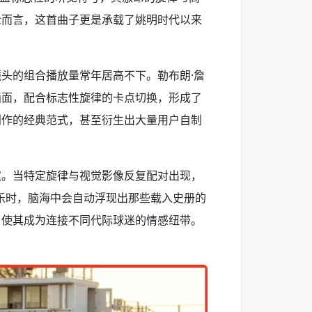
众而言，这首曲子更是承载了姚明时代以来
镜头的组合播放量常年居高不下。勒布朗·詹
画面，配合标志性旋律的卡点切换，形成了
创作的经典范式，甚至衍生出大量用户自制
取。当特定旋律与视觉影像反复配对出现，
乐时，脑海中会自动浮现出那些载入史册的
，使其成为连接不同代际球迷的情感纽带。