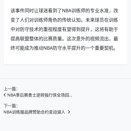
该事件同时让球迷看到了NBA训练师的专业水准，改
变了人们对训练师角色的传统认知。未来球员在训练
中对防守技术的重视程度有望得到提升，这将有助于
提高联盟整体的比赛质量。这次意外的视频流出，最
终可能成为推动NBA防守水平提升的一个重要契机。
上一篇：
NBA季后赛勇士逆转独行侠全场回…
下一篇：
NBA训练服品牌赞助合约变动湖人