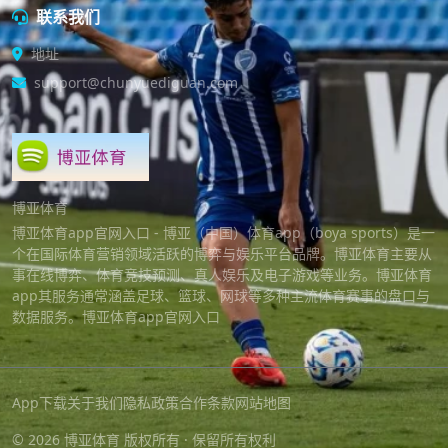
联系我们
地址
support@chunyuediguan.com
博亚体育
博亚体育app官网入口 - 博亚（中国）体育app（boya sports）是一
个在国际体育营销领域活跃的博弈与娱乐平台品牌。博亚体育主要从
事在线博弈、体育竞技预测、真人娱乐及电子游戏等业务。博亚体育
app其服务通常涵盖足球、篮球、网球等多种主流体育赛事的盘口与
数据服务。博亚体育app官网入口
App下载
关于我们
隐私政策
合作条款
网站地图
© 2026 博亚体育 版权所有 · 保留所有权利