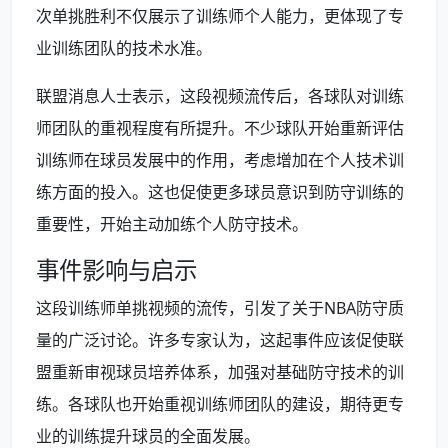
次单挑胜利不仅展示了训练师个人能力，更体现了专
业训练团队的技术水准。
联盟消息人士表示，这段视频流传后，各球队对训练
师团队的重视程度有所提升。不少球队开始重新评估
训练师在球员发展中的作用，考虑增加在个人技术训
练方面的投入。这也促使更多球员意识到防守训练的
重要性，开始主动加练个人防守技术。
事件影响与启示
这段训练师单挑视频的流传，引发了关于NBA防守质
量的广泛讨论。许多专家认为，这起事件应该促使联
盟重新审视球员培养体系，加强对基础防守技术的训
练。各球队也开始重视训练师团队的建设，期待更专
业的训练提升球员的全面发展。