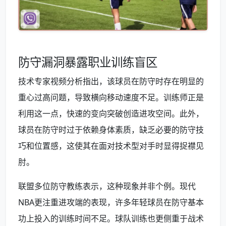
防守漏洞暴露职业训练盲区
技术专家视频分析指出，该球员在防守时存在明显的
重心过高问题，导致横向移动速度不足。训练师正是
利用这一点，快速的变向突破创造进攻空间。此外，
球员在防守时过于依赖身体素质，缺乏必要的防守技
巧和位置感，这使其在面对技术型对手时显得捉襟见
肘。
联盟多位防守教练表示，这种现象并非个例。现代
NBA更注重进攻端的表现，许多年轻球员在防守基本
功上投入的训练时间不足。球队训练也更侧重于战术