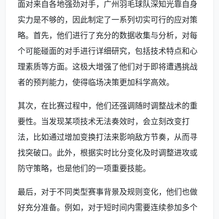
面对来自各地强劲对手，广州羽毛球队深知光靠自身
实力是不够的，因此制定了一系列切实可行的应对策
略。首先，他们进行了充分的数据收集与分析，对每
个可能碰面的对手进行详细研究，包括技术特点和心
理素质等方面。这极大增强了他们对于即将遭遇挑战
者的预判能力，使得临场决策更加科学高效。
其次，在比赛过程中，他们还强调随时调整战术的重
要性。当发现某项技术无法奏效时，会立刻改变打
法，比如通过增加变换打法来影响敌方节奏，从而寻
找突破口。此外，根据实时比分变化及时调整进攻或
防守策略，也是他们的一项重要技能。
最后，对于不同类型赛事背景及规则变化，他们也做
好充分准备。例如，对于短时间内需要连续参加多个