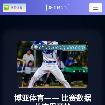
注册入口
博亚体育
—— 比赛数据