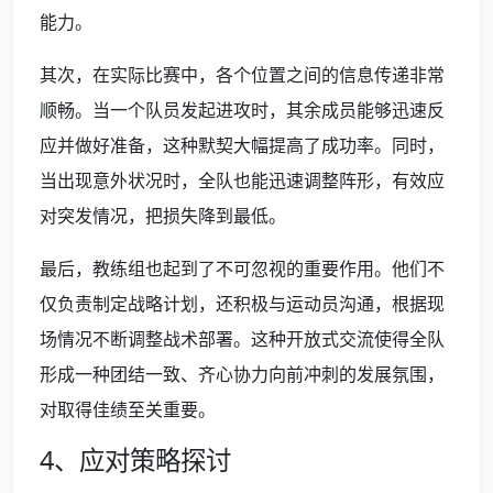
能力。
其次，在实际比赛中，各个位置之间的信息传递非常
顺畅。当一个队员发起进攻时，其余成员能够迅速反
应并做好准备，这种默契大幅提高了成功率。同时，
当出现意外状况时，全队也能迅速调整阵形，有效应
对突发情况，把损失降到最低。
最后，教练组也起到了不可忽视的重要作用。他们不
仅负责制定战略计划，还积极与运动员沟通，根据现
场情况不断调整战术部署。这种开放式交流使得全队
形成一种团结一致、齐心协力向前冲刺的发展氛围，
对取得佳绩至关重要。
4、应对策略探讨