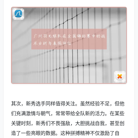
其次，新秀选手同样值得关注。虽然经验不足，但他
们充满激情与朝气，常常带给全队新的活力。在某些
关键时刻，新秀们不畏强敌，大胆挑战自我，甚至创
造了一些亮眼的数据。这种拼搏精神不仅激励了自