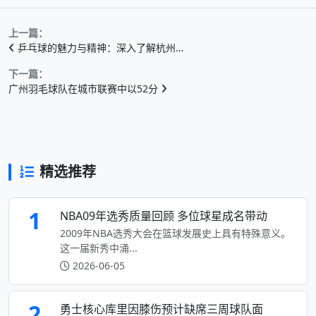
上一篇：
乒乓球的魅力与精神：深入了解杭州…
下一篇：
广州羽毛球队在城市联赛中以52分
精选推荐
1
NBA09年选秀质量回顾 多位球星成名带动
2009年NBA选秀大会在篮球发展史上具有特殊意义。
这一届新秀中涌...
2026-06-05
2
勇士核心库里因膝伤预计缺席三周球队面