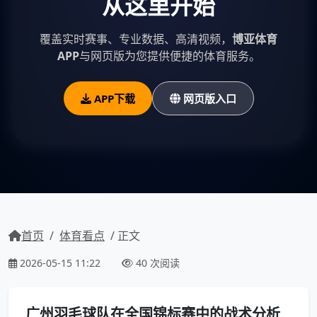
从这里开始
覆盖实时赛事、专业数据、高清视频，
博亚体育
APP
与网页版为您提供便捷的体育服务。
APP下载
网页版入口
首页
/
体育看点
/ 正文
2026-05-15 11:22
40 次阅读
广州羽毛球队在全国锦标赛中的战术分析