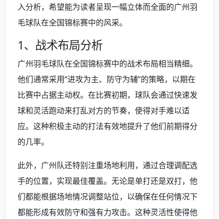
入分析，希望能为读者呈现一幅立体而全面的广州羽
毛球队在全国锦标赛中的风采。
1、战术布局分析
广州羽毛球队在全国锦标赛中的战术布局相当精细。
他们通常采用“进攻为主、防守为辅”的策略，以期在
比赛中占据主动权。在比赛初期，球队会通过快速发
球和灵活跑动来打乱对方的节奏，使得对手难以适
应。这种积极主动的打法有效地提升了他们前期得分
的几率。
此外，广州队还特别注重场地利用，通过合理调配选
手的位置，实现最佳覆盖。无论是单打还是双打，他
们都能根据场地情况调整站位，以确保在任何情况下
都能形成有效防守和强有力攻击。这种灵活性使得他