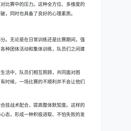
应对比赛中的压力。这种全方位、多维度的
突破，同时也具备了良好的心理素质。
部分。无论是在日常训练还是比赛期间，强
过各种团体活动和集体训练，队员们之间建
在生活中，队员们相互照顾，共同面对困
。有时候，一场比赛的不顺利并不会让他们
磨合技战术配合，提高整体默契度。这样的
的心态，形成一种积极进取、不怕失败的发