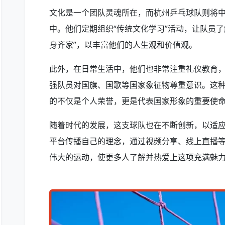
文化是一个团队灵魂所在，而杭州乒乓球队则将
中。他们定期组织“传统文化学习”活动，让队员
身齐家”，以丰富他们的人生观和价值观。
此外，在日常生活中，他们也非常注重礼仪教育
强队员对国旗、国歌等国家象征物尊重意识。这
的不仅是个人荣誉，更是代表国家形象的重要使
随着时代的发展，这支球队也在不断创新，以适
平台传播自己的理念，通过视频分享、线上直播
伟大的运动，使更多人了解并热爱上这项充满魅