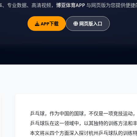
事、专业数据、高清视频，
博亚体育APP
与网页版为您提供便捷
APP下载
网页版入口
乒乓球，作为中国的国球，不仅是一项竞技运动
乒乓球队在这一领域中，以其独特的训练方法和
本文将从四个方面深入探讨杭州乒乓球队的训练