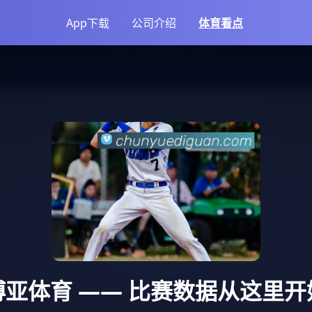
App下载
公司介绍
体育看点
博亚体育
—— 比赛数据从这里开