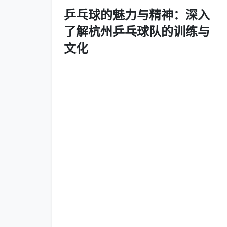
乒乓球的魅力与精神：深入
了解杭州乒乓球队的训练与
文化