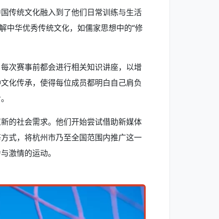
中国传统文化融入到了他们日常训练与生活
了解中华优秀传统文化，如儒家思想中的“修
，每次赛事前都会进行相关知识讲座，以增
种文化传承，使得每位成员都明白自己肩负
命。
应新的社会需求。他们开始尝试借助新媒体
等方式，将杭州市乃至全国范围内推广这一
力与激情的运动。