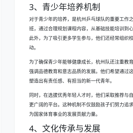
3、青少年培养机制
对于青少年的培养，是杭州乒乓球队的重要工作
班，通过合理规划课程内容，从基础技能培训到
此外，为了吸引更多学生参与，他们还经常组织
动。
为了确保青少年能够健康成长，杭州队还注重教
强调品德教育和意志品质的发展。他们希望通过
塑造出有责任感、有担当的新一代青年。
同时，在选拔优秀年轻人才时，他们采取推荐与
更广阔的平台。这种机制不仅鼓励孩子们努力追
为国家体育事业的发展贡献力量。
4、文化传承与发展