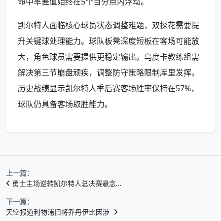
命中率差值始终在5个百分点内浮动。
凯尔特人面临核心球员状态调整难题，双探花需要提
升关键球处理能力。球队板凳深度短板在客场可能放
大，角色球员需要提供更稳定输出。乌度卡教练组需
解决第三节崩盘顽疾，调整防守策略限制库里发挥。
历史战绩显示凯尔特人季后赛客场胜率保持在57%，
球队仍具备客场取胜能力。
上一篇：
勇士主场逆转凯尔特人总决赛悬念…
下一篇：
天空报道利物浦旧将乔丹伊比因涉