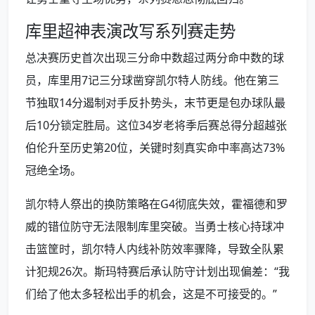
库里超神表演改写系列赛走势
总决赛历史首次出现三分命中数超过两分命中数的球
员，库里用7记三分球凿穿凯尔特人防线。他在第三
节独取14分遏制对手反扑势头，末节更是包办球队最
后10分锁定胜局。这位34岁老将季后赛总得分超越张
伯伦升至历史第20位，关键时刻真实命中率高达73%
冠绝全场。
凯尔特人祭出的换防策略在G4彻底失效，霍福德和罗
威的错位防守无法限制库里突破。当勇士核心持球冲
击篮筐时，凯尔特人内线补防效率骤降，导致全队累
计犯规26次。斯玛特赛后承认防守计划出现偏差：“我
们给了他太多轻松出手的机会，这是不可接受的。”