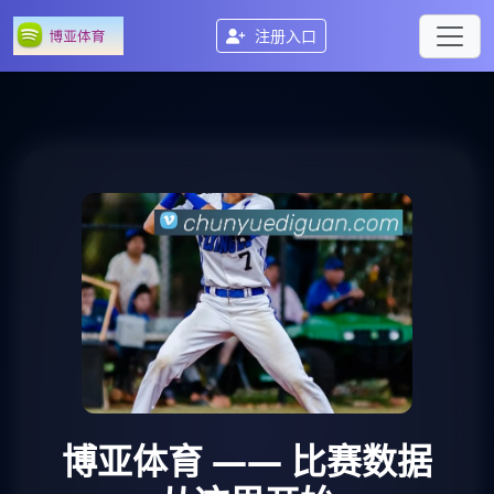
注册入口
博亚体育
—— 比赛数据