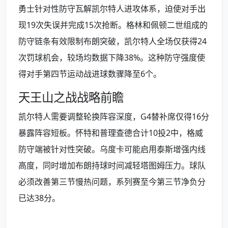
勇士针对性防守瓦解凯尔特人进攻体系，迫使对手出
现19次失误并完成15次抢断。格林和佩顿二世组成的
防守链条有效限制布朗突破，凯尔特人全场仅获得24
次罚球机会，较场均数据下降38%。这种防守强度使
得对手第四节运动战进球数骤降至6个。
天王山之战战略前瞻
凯尔特人需要调整轮换阵容深度，G4替补席仅得16分
暴露阵容短板。怀特和普理查德合计10投2中，格威
防守端被针对性突破。乌度卡可能启用泰斯增强内线
高度，同时增加布朗持球时间减轻塔图姆压力。球队
必须改善第三节慢热问题，系列赛至今第三节净负分
已达38分。