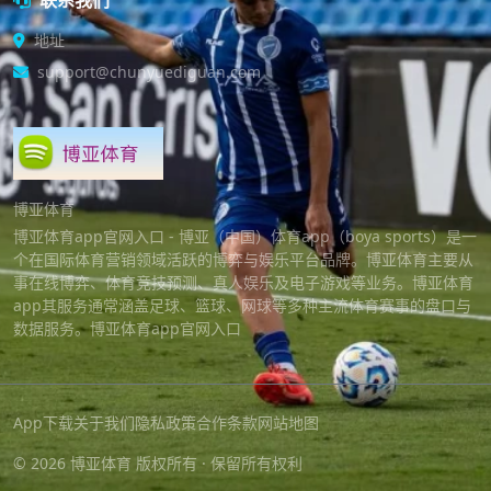
地址
support@chunyuediguan.com
博亚体育
博亚体育app官网入口 - 博亚（中国）体育app（boya sports）是一
个在国际体育营销领域活跃的博弈与娱乐平台品牌。博亚体育主要从
事在线博弈、体育竞技预测、真人娱乐及电子游戏等业务。博亚体育
app其服务通常涵盖足球、篮球、网球等多种主流体育赛事的盘口与
数据服务。博亚体育app官网入口
App下载
关于我们
隐私政策
合作条款
网站地图
© 2026 博亚体育 版权所有 · 保留所有权利