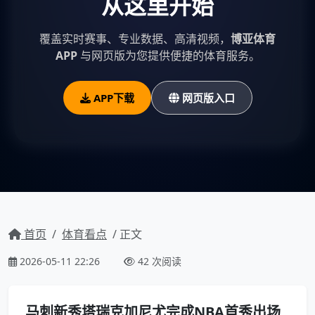
从这里开始
覆盖实时赛事、专业数据、高清视频，
博亚体育
APP
与网页版为您提供便捷的体育服务。
APP下载
网页版入口
首页
/
体育看点
/ 正文
2026-05-11 22:26
42 次阅读
马刺新秀塔瑞克加尼尤完成NBA首秀出场