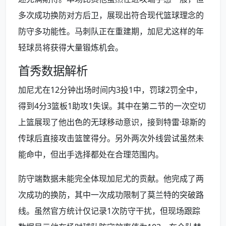
多次成功换防对方后卫，展现出符合现代篮球理念的
防守多功能性。马刺队正在重建期，加尼尤这样的年
轻球员将获得大量锻炼机会。
首秀数据解析
加尼尤在12分钟出场时间内3投1中，罚球2罚全中，
得到4分3篮板1助攻1失误。其中在第二节的一次空切
上篮展现了他出色的无球移动意识，接到特雷·琼斯的
传球后直接攻击篮筐得分。另外两次外线尝试虽然未
能命中，但出手选择都处在合理范围内。
防守端数据未能完全体现加尼尤的贡献。他完成了两
次成功的换防，其中一次成功限制了莫兰特的突破路
线。虽然官方统计仅记录1次防守干扰，但现场跟踪