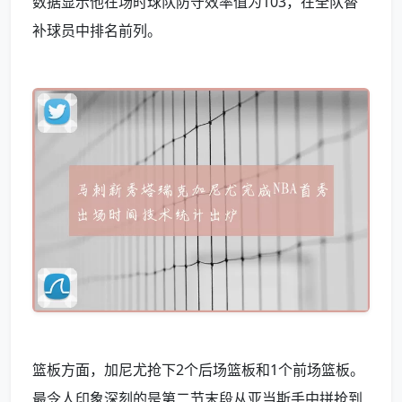
数据显示他在场时球队防守效率值为103，在全队替
补球员中排名前列。
篮板方面，加尼尤抢下2个后场篮板和1个前场篮板。
最令人印象深刻的是第二节末段从亚当斯手中拼抢到