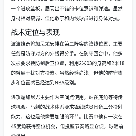
一个进攻篮板，展现出不错的卡位意识和弹速。虽然
身材相对瘦弱，但他敢于和内线球员进行身体对抗。
战术定位与表现
波波维奇将加尼尤安排在第二阵容的锋线位置，主要
任务是防守对方的外线得分手。在防守回合中，他多
次被要求换防到后卫位置，利用2米03的身高和2米18
的臂展干扰对方投篮。虽然经验尚浅，但他的防守脚
步和位置感已经达到NBA级别。
进攻端加尼尤主要作为空间点使用，站在底角等待传
球机会。马刺的战术体系要求锋线球员具备三分投射
能力，这也是他需要加强的环节。比赛中他有一次在
45度角获得空位机会，但投篮节奏略显仓促，球砸前