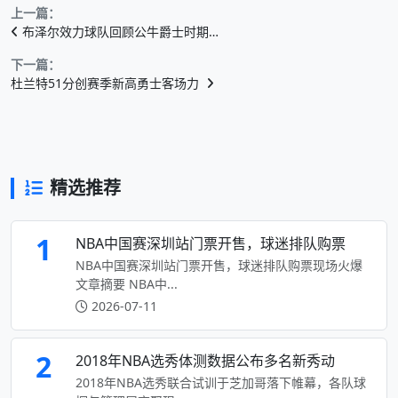
上一篇：
布泽尔效力球队回顾公牛爵士时期…
下一篇：
杜兰特51分创赛季新高勇士客场力
精选推荐
1
NBA中国赛深圳站门票开售，球迷排队购票
NBA中国赛深圳站门票开售，球迷排队购票现场火爆
文章摘要 NBA中...
2026-07-11
2
2018年NBA选秀体测数据公布多名新秀动
2018年NBA选秀联合试训于芝加哥落下帷幕，各队球