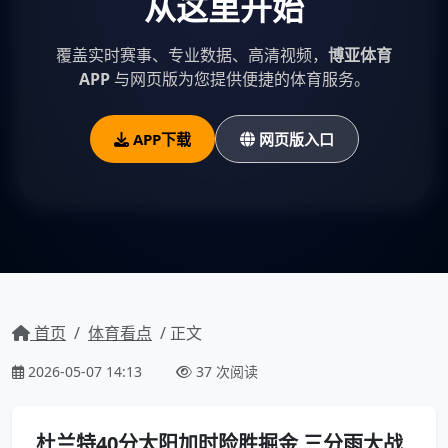
从这里开始
覆盖实时赛事、专业数据、高清视频，
博亚体育
APP
与网页版为您提供便捷的体育服务。
APP下载
网页版入口
首页
/
体育看点
/ 正文
2026-05-07 14:13
37 次阅读
杜兰特40分太阳加时险胜掘金 三分雨大战