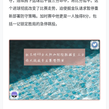
守，连续胯下运球后干拔三分命中，将比分追平。这
个进球彻底改变了比赛走势，迫使掘金队请求暂停重
新部署防守策略。加时赛中他更是一人独得8分，包
括一记锁定胜局的急停跳投。