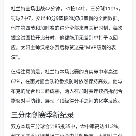
杜兰特全场出战42分钟，31投14中，三分球11中5，
罚球7中7，交出40分9篮板2助攻3盖帽的全面数据。
他在第四节和加时赛的得分全部来自关键时刻，每次
掘金试图拉开比分时，他都能用无差别单打予以回
应。太阳主帅沃格尔赛后称赞这是"MVP级别的表
演"。
值得注意的是，杜兰特本场比赛的真实命中率高达
67%，在面对掘金队轮番换防时依然保持高效。他与
布克的配合也日趋成熟，两人在加时赛连续挡拆配合
撕裂对手防线，展现了顶级得分手之间的化学反应。
三分雨创赛季新纪录
双方本场三分球合计85投35中，命中率高达41.2%，