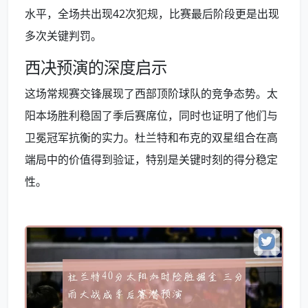
水平，全场共出现42次犯规，比赛最后阶段更是出现
多次关键判罚。
西决预演的深度启示
这场常规赛交锋展现了西部顶阶球队的竞争态势。太
阳本场胜利稳固了季后赛席位，同时也证明了他们与
卫冕冠军抗衡的实力。杜兰特和布克的双星组合在高
端局中的价值得到验证，特别是关键时刻的得分稳定
性。