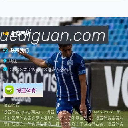
推荐网站
联系我们
地址
support@chunyuediguan.com
博亚体育
博亚体育app官网入口 - 博亚（中国）体育app（boya sports）是一
个在国际体育营销领域活跃的博弈与娱乐平台品牌。博亚体育主要从
事在线博弈、体育竞技预测、真人娱乐及电子游戏等业务。博亚体育