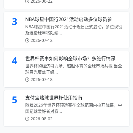
2026-06-22
3
NBA球星中国行2021活动启动多位球员参
NBA球星中国行2021活动于近日正式启动，多位现役
及退役球星将陆续...
2026-07-12
4
世界杯赛事如何影响全球市场？多维行情深
世界杯的经济引力场：超越体育的全球市场共振 当全
球目光聚焦于绿...
2026-07-18
5
支付宝赌球世界杯使用指南
随着2026年世界杯预选赛在全球范围内拉开战幕，中
国足球爱好者对赛...
2026-08-02