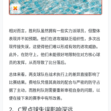
相对而言，胜利队虽然拥有一些实力派球员，但整体
表现并不如预期。他们在进攻端缺乏组织性，多次出
现传接失误，这使得他们难以形成有效的进攻威胁。
此外，在防守上，他们未能很好地限制住对方核心球
员的发挥，从而导致了比分落后。
总体来看，两支球队在战术执行上的差异直接影响了
比赛结果。费哈队凭借其高效的配合与严密的防守占
据了主动，而胜利队则需要重新审视自身的问题，以
便在接下来的赛季中有所改善。
2、C罗点球失误影响深远