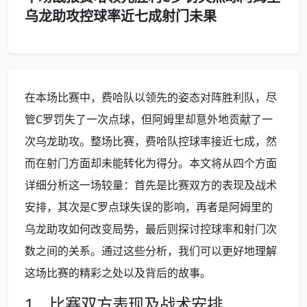
乌龙助攻控球率近七成射门未果
在本场比赛中，费哈队以领先的姿态对阵胜利队，尽
管C罗罚失了一次点球，但阿姆里却意外地贡献了一
次乌龙助攻。整场比赛，费哈队控球率接近七成，然
而在射门方面却未能转化为得分。本文将从四个方面
详细分析这一场较量：首先是比赛双方的表现及战术
安排，其次是C罗点球失误的影响，再者是阿姆里的
乌龙助攻如何改变局势，最后则探讨控球率和射门次
数之间的关系。通过这些分析，我们可以更好地理解
这场比赛的精彩之处以及背后的故事。
1、比赛双方表现及战术安排