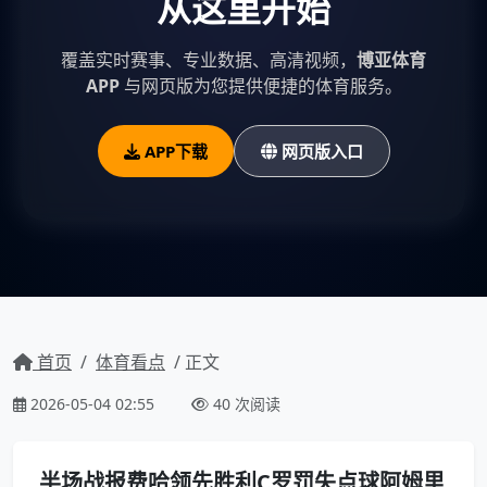
从这里开始
覆盖实时赛事、专业数据、高清视频，
博亚体育
APP
与网页版为您提供便捷的体育服务。
APP下载
网页版入口
首页
/
体育看点
/ 正文
2026-05-04 02:55
40 次阅读
半场战报费哈领先胜利C罗罚失点球阿姆里