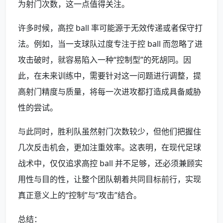
为射门次数，这一点值得关注。
许多时候，高控 ball 率可能源于无效传递或者保守打
法。例如，当一支球队过度专注于控 ball 而忽略了进
攻击破时，就容易陷入一种“控制型”的死胡同。因
此，在未来训练中，需要针对这一问题进行调整，提
高射门精度与质量，将每一次进攻都打造成具备威胁
性的尝试。
与此同时，胜利队虽然射门次数较少，但他们把握住
几次反击机会，更加注重效率。这表明，在现代足球
战术中，仅仅追求高控 ball 并不足够，还必须兼顾实
用性与目的性，让整个团队朝着共同目标前行，实现
真正意义上的“控制”与“攻击”结合。
总结：