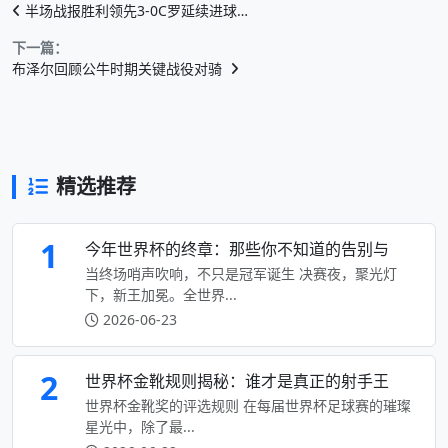
半场战报胜利领先3-0C罗延续进球…
下一篇：
布泽尔回顾公牛时期关键战役对骑
精选推荐
1
今年世界杯的终章：那些你不知道的告别与
当终场哨声吹响，不只是冠军诞生 决赛夜，聚光灯
下，新王加冕。全世界...
2026-06-23
2
世界杯金靴规则揭秘：谁才是真正的射手王
世界杯金靴奖的评选规则 在每届世界杯足球赛的璀璨
星光中，除了最...