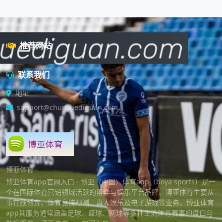
推荐网站
联系我们
地址
support@chunyuediguan.com
博亚体育
博亚体育app官网入口 - 博亚（中国）体育app（boya sports）是一
个在国际体育营销领域活跃的博弈与娱乐平台品牌。博亚体育主要从
事在线博弈、体育竞技预测、真人娱乐及电子游戏等业务。博亚体育
app其服务通常涵盖足球、篮球、网球等多种主流体育赛事的盘口与